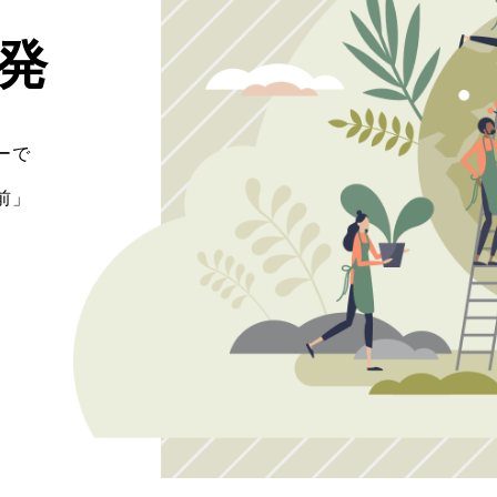
発
ーで
前」