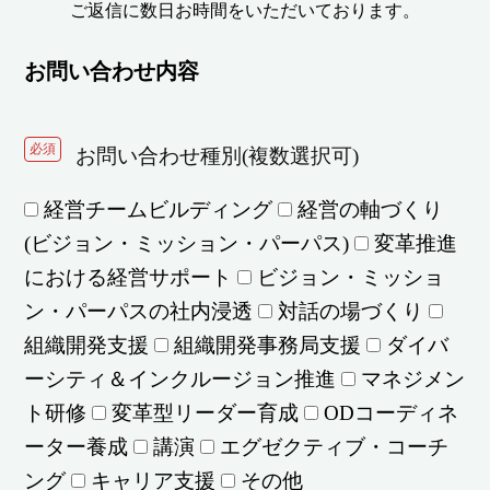
ご返信に数日お時間をいただいております。
お問い合わせ内容
必須
お問い合わせ種別(複数選択可)
経営チームビルディング
経営の軸づくり
(ビジョン・ミッション・パーパス)
変革推進
における経営サポート
ビジョン・ミッショ
ン・パーパスの社内浸透
対話の場づくり
組織開発支援
組織開発事務局支援
ダイバ
ーシティ＆インクルージョン推進
マネジメン
ト研修
変革型リーダー育成
ODコーディネ
ーター養成
講演
エグゼクティブ・コーチ
ング
キャリア支援
その他