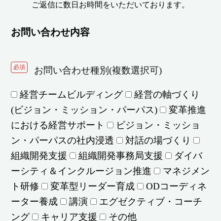
ご返信に数日お時間をいただいております。
お問い合わせ内容
必須
お問い合わせ種別(複数選択可)
経営チームビルディング
経営の軸づくり
(ビジョン・ミッション・パーパス)
変革推進
における経営サポート
ビジョン・ミッショ
ン・パーパスの社内浸透
対話の場づくり
組織開発支援
組織開発事務局支援
ダイバ
ーシティ＆インクルージョン推進
マネジメン
ト研修
変革型リーダー育成
ODコーディネ
ーター養成
講演
エグゼクティブ・コーチ
ング
キャリア支援
その他